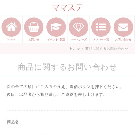
ママのかくれた才能発信します。
手づくり表現ステージ ママステ ハ
ンドメイド（手づくり）やスキル・
センスで表現したいママが集まって
Home
お買い物
イベント･教室
パートナーズ
メンバー一覧
お問い合わせ
ます。
Home
>
商品に関するお問い合わせ
商品に関するお問い合わせ
次の全ての項目にご入力のうえ、送信ボタンを押下ください。
後日、出品者から折り返し、ご連絡を差し上げます。
商品名