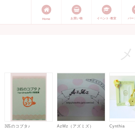
お買い物
イベント･教室
パー
Home
能発信します。 手づくり表現ステ
づくり）やスキル・センスで表現
メ
3匹のコブタ♪
AzMz（アズミズ）
Cynthia