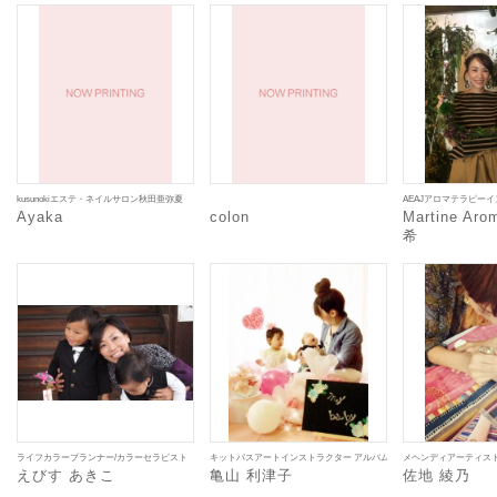
kusunokiエステ・ネイルサロン秋田亜弥夏
AEAJアロマテラピー
Ayaka
colon
Martine Ar
希
ライフカラープランナー/カラーセラピスト
キットパスアートインストラクター アルバム大使 ペーパーアート講師 クラ
メヘンディアーティスト
えびす あきこ
亀山 利津子
佐地 綾乃