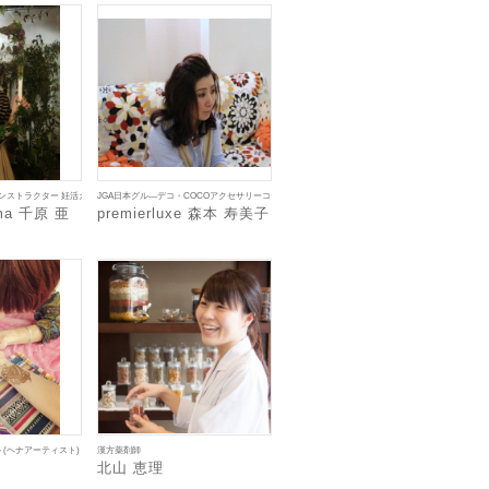
インストラクター 妊活カウンセラー
JGA日本グル―デコ・COCOアクセサリーコース・ラグジュアリーコレクション・Ruveryアーテ
oma 千原 亜
premierluxe 森本 寿美子
フトワークセラピスト アロマフレグランスストーン kamekame主宰 亀山 利津子
(ヘナアーティスト)
漢方薬剤師
北山 恵理