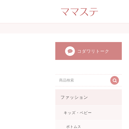
ママのかくれた才
ンドメイド（手
てます。
コダワリトーク
ファッション
キッズ・ベビー
ボトムス