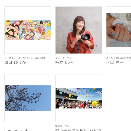
イラストレーター/デザイナー/似顔絵師
フォトグラファー
ネイルサロンplus5°主宰
原田 ゆうか
松本 紀子
河田 恵子
家族サークル
connect-cafe
岡山子育て応援団 パピマ