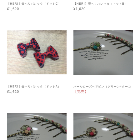
【HERI】畳へりバレッタ（ドットC）
【HERI】畳ヘリバレッタ（ドットB）
¥1,620
¥1,620
【HERI】畳ヘリバレッタ（ドットA）
パールローズヘアピン（グリーン×ターコ
イズブルー）
¥1,620
【完売】