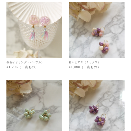
春色イヤリング（パープル）
粒々ピアス（ミックス）
¥1,296（一点もの）
¥1,080（一点もの）