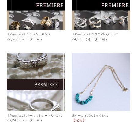
【Premiere】クラッシュリング
【Premiere】クロス2Wayリング
¥7,560（オーダー可）
¥4,500（オーダー可）
【Premiere】パールストレートリボンリ
練ターコイズのネックレス
ング
¥3,240（オーダー可）
【完売】