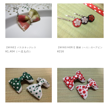
【MINE】パスタネックレス
【MINE/HERI】畳縁（へり）のヘアピン
（フラワー）
¥1,404（一点もの）
¥216