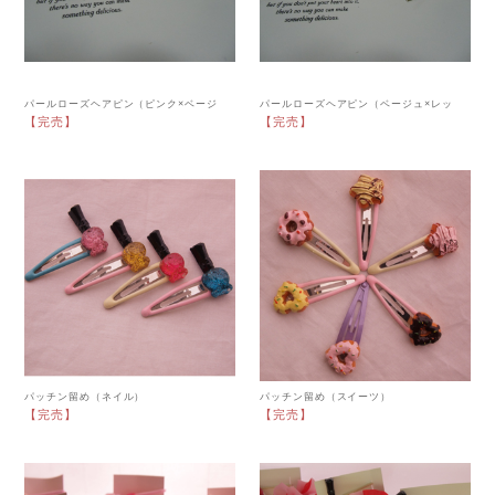
パールローズヘアピン（ピンク×ベージ
パールローズヘアピン（ベージュ×レッ
ュ）
ド）
【完売】
【完売】
パッチン留め（ネイル）
パッチン留め（スイーツ）
【完売】
【完売】