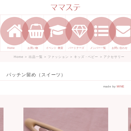
ママのかくれた才能発信します。
手づくり表現ステージ ママステ ハ
ンドメイド（手づくり）やスキル・
センスで表現したいママが集まって
ます。
Home
お買い物
イベント･教室
パートナーズ
メンバー一覧
お問い合わせ
Home
>
出品一覧
>
ファッション
>
キッズ・ベビー
>
アクセサリー
パッチン留め（スイーツ）
made by
MINE