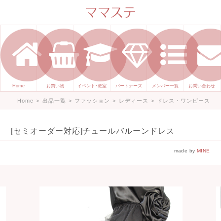
ママのかくれた才能発信します。
手づくり表現ステージ ママステ ハ
ンドメイド（手づくり）やスキル・
センスで表現したいママが集まって
ます。
Home
お買い物
イベント･教室
パートナーズ
メンバー一覧
お問い合わせ
Home
>
出品一覧
>
ファッション
>
レディース
>
ドレス・ワンピース
[セミオーダー対応]チュールバルーンドレス
made by
MINE