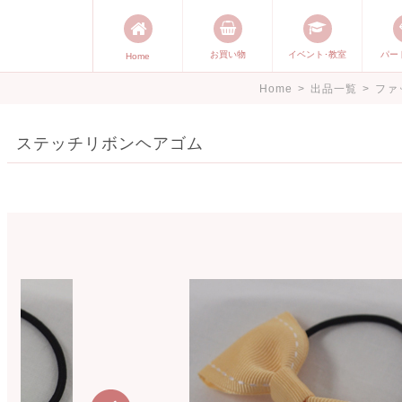
お買い物
イベント･教室
パー
Home
能発信します。 手づくり表現ステ
Home
>
出品一覧
>
ファ
づくり）やスキル・センスで表現
ステッチリボンヘアゴム