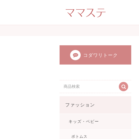
ママのかくれた才
ンドメイド（手
てます。
コダワリトーク
ファッション
キッズ・ベビー
ボトムス