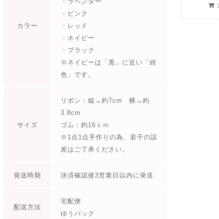
・ラベンダー
・ピンク
カラー
・レッド
・ネイビー
・ブラック
※ネイビーは「黒」に近い「紺
色」です。
リボン：縦→約7cm 横→約
3.8cm
サイズ
ゴム：約16ｃｍ
※1点1点手作りの為、若干の誤
差はご了承ください。
発送時期
決済確認後3営業日以内に発送
宅配便
配送方法
ゆうパック