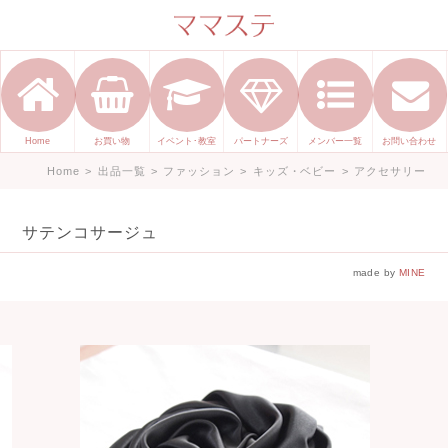
ママのかくれた才能発信します。
手づくり表現ステージ ママステ ハ
ンドメイド（手づくり）やスキル・
センスで表現したいママが集まって
Home
お買い物
イベント･教室
パートナーズ
メンバー一覧
お問い合わせ
ます。
Home
>
出品一覧
>
ファッション
>
キッズ・ベビー
>
アクセサリー
サテンコサージュ
made by
MINE