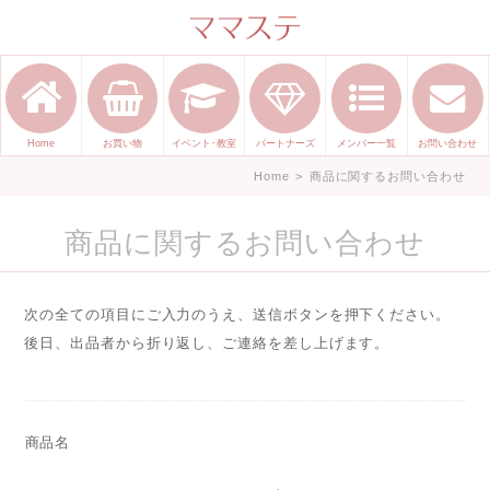
ママのかくれた才能発信します。
手づくり表現ステージ ママステ ハ
ンドメイド（手づくり）やスキル・
センスで表現したいママが集まって
Home
お買い物
イベント･教室
パートナーズ
メンバー一覧
お問い合わせ
ます。
Home
>
商品に関するお問い合わせ
商品に関するお問い合わせ
次の全ての項目にご入力のうえ、送信ボタンを押下ください。
後日、出品者から折り返し、ご連絡を差し上げます。
商品名