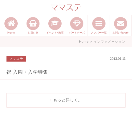
ママのかくれた才能発信します。
手づくり表現ステージ ママステ ハ
ンドメイド（手づくり）やスキル・
Home
お買い物
イベント･教室
パートナーズ
メンバー一覧
お問い合わせ
センスで表現したいママが集まって
Home
>
インフォメーション
ます。
ママステ
2013.01.11
祝 入園・入学特集
もっと詳しく。