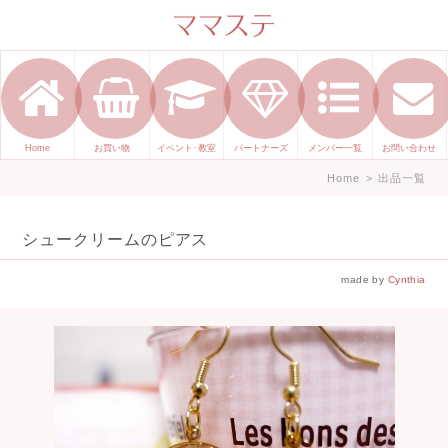
ママのかくれた才能発信します。
手づくり表現ステージ ママステ ハ
ンドメイド（手づくり）やスキル・
センスで表現したいママが集まって
Home
お買い物
イベント･教室
パートナーズ
メンバー一覧
お問い合わせ
ます。
Home
>
出品一覧
シュークリームのピアス
made by
Cynthia