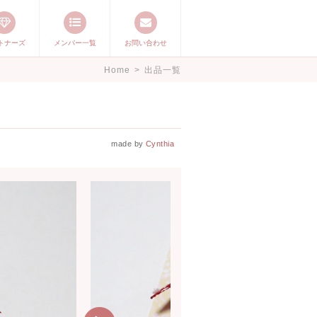
トナーズ
メンバー一覧
お問い合わせ
ージ ママステ ハ
Home
>
出品一覧
したいママが集まっ
made by
Cynthia