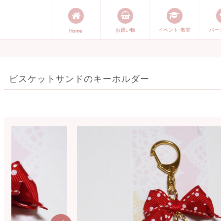
お買い物
イベント･教室
パー
Home
能発信します。 手づくり表現ステ
づくり）やスキル・センスで表現
ビスケットサンドのキーホルダー