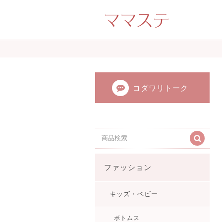
ママのかくれた才
ンドメイド（手
てます。
コダワリトーク
ファッション
キッズ・ベビー
ボトムス