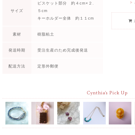
ビスケット部分 約４cm×２.
サイズ
５cm
キーホルダー全体 約１１cm
素材
樹脂粘土
発送時期
受注生産のため完成後発送
配送方法
定形外郵便
Cynthia's Pick Up