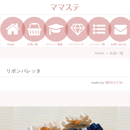
ママのかくれた才能発信します。
手づくり表現ステージ ママステ ハ
ンドメイド（手づくり）やスキル・
センスで表現したいママが集まって
ます。
Home
お買い物
イベント･教室
パートナーズ
メンバー一覧
お問い合わせ
Home
>
出品一覧
リボンバレッタ
made by
3匹のコブタ♪