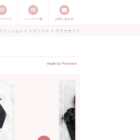
トナーズ
メンバー一覧
お問い合わせ
ージ ママステ ハ
ファッション
>
レディース
>
アクセサリー
したいママが集まっ
made by
Premiere