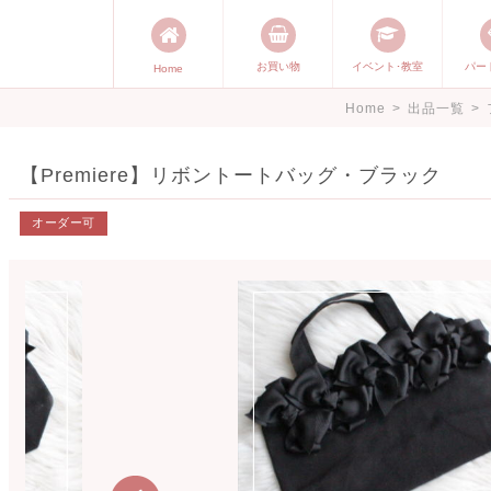
お買い物
イベント･教室
パー
Home
能発信します。 手づくり表現ステ
Home
>
出品一覧
>
づくり）やスキル・センスで表現
【Premiere】リボントートバッグ・ブラック
オーダー可