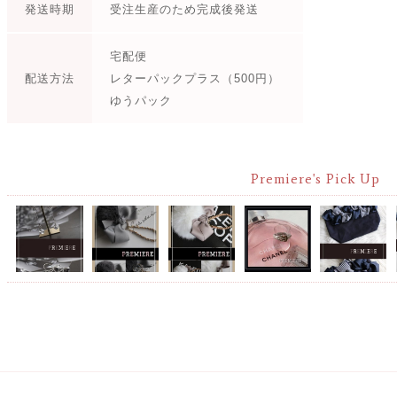
発送時期
受注生産のため完成後発送
宅配便
配送方法
レターパックプラス（500円）
ゆうパック
Premiere's Pick Up