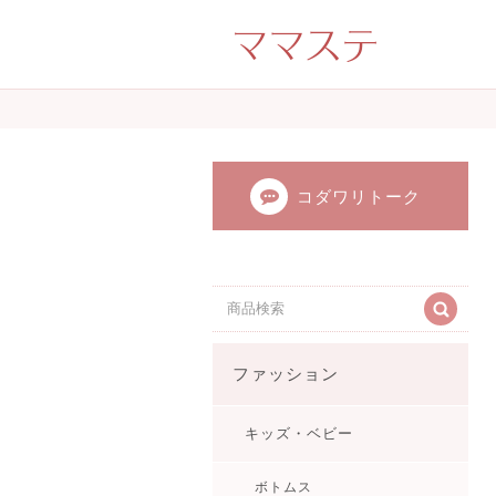
ママのかくれた才
ンドメイド（手
てます。
コダワリトーク
ファッション
キッズ・ベビー
ボトムス