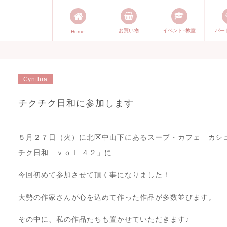
お買い物
イベント･教室
パー
Home
能発信します。 手づくり表現ステ
づくり）やスキル・センスで表現
Cynthia
チクチク日和に参加します
５月２７日（火）に北区中山下にあるスープ・カフェ カシ
チク日和 ｖｏｌ.４２」に
今回初めて参加させて頂く事になりました！
大勢の作家さんが心を込めて作った作品が多数並びます。
その中に、私の作品たちも置かせていただきます♪