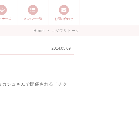
トナーズ
メンバー一覧
お問い合わせ
ージ ママステ ハ
Home
>
コダワリトーク
したいママが集まっ
2014.05.09
ュカシュさんで開催される「チク