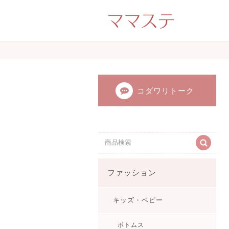
ママのかくれた才
ンドメイド（手
てます。
コダワリトーク
ファッション
キッズ・ベビー
ボトムス