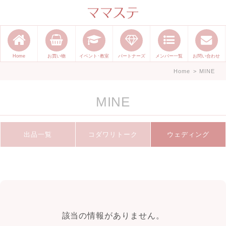
ママのかくれた才能発信します。
手づくり表現ステージ ママステ ハ
ンドメイド（手づくり）やスキル・
Home
お買い物
イベント･教室
パートナーズ
メンバー一覧
お問い合わせ
センスで表現したいママが集まって
Home
>
MINE
ます。
MINE
出品一覧
コダワリトーク
ウェディング
該当の情報がありません。