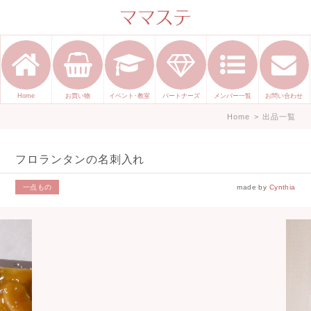
ママのかくれた才能発信します。
手づくり表現ステージ ママステ ハ
ンドメイド（手づくり）やスキル・
センスで表現したいママが集まって
Home
お買い物
イベント･教室
パートナーズ
メンバー一覧
お問い合わせ
ます。
Home
>
出品一覧
フロランタンの名刺入れ
一点もの
made by
Cynthia