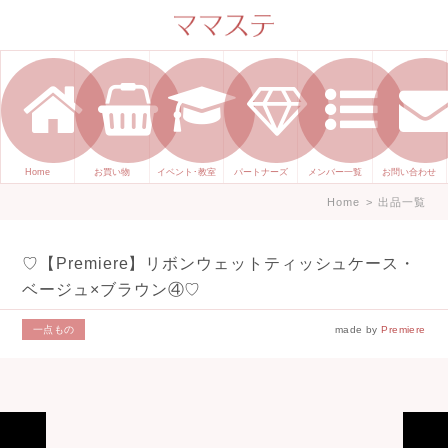
ママのかくれた才能発信します。
手づくり表現ステージ ママステ ハ
ンドメイド（手づくり）やスキル・
センスで表現したいママが集まって
ます。
Home
お買い物
イベント･教室
パートナーズ
メンバー一覧
お問い合わせ
Home
>
出品一覧
♡【Premiere】リボンウェットティッシュケース・
ベージュ×ブラウン④♡
一点もの
made by
Premiere