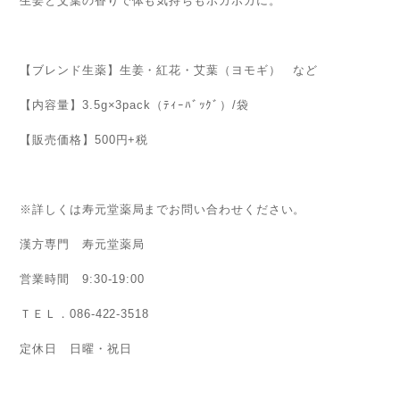
生姜と艾葉の香りで体も気持ちもポカポカに。
【ブレンド生薬】生姜・紅花・艾葉（ヨモギ） など
【内容量】3.5g×3pack（ﾃｨｰﾊﾞｯｸﾞ）/袋
【販売価格】500円+税
※詳しくは寿元堂薬局までお問い合わせください。
漢方専門 寿元堂薬局
営業時間 9:30-19:00
ＴＥＬ．086-422-3518
定休日 日曜・祝日