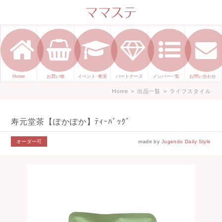
ママのかくれた才能発信します。
手づくり表現ステージ ママステ ハ
ンドメイド（手づくり）やスキル・
センスで表現したいママが集まって
ます。
Home
お買い物
イベント･教室
パートナーズ
メンバー一覧
お問い合わせ
Home
>
出品一覧
>
ライフスタイル
寿元堂茶【ぽかぽか】ﾃｨｰﾊﾞｯｸﾞ
オーダー可
made by
Jugendo Daily Style