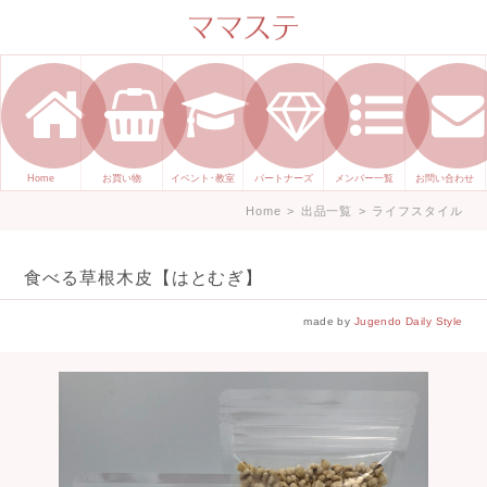
ママのかくれた才能発信します。
手づくり表現ステージ ママステ ハ
ンドメイド（手づくり）やスキル・
センスで表現したいママが集まって
ます。
Home
お買い物
イベント･教室
パートナーズ
メンバー一覧
お問い合わせ
Home
>
出品一覧
>
ライフスタイル
食べる草根木皮【はとむぎ】
made by
Jugendo Daily Style