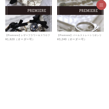
【Premiere】レザーフラワー＆スワロフ
【Premiere】パールストレートリボンリ
スキーネックストラップ
ング
¥1,620（オーダー可）
¥3,240（オーダー可）
1
2
3
4
5
>