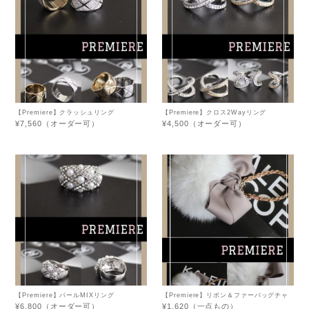
【Premiere】クラッシュリング
【Premiere】クロス2Wayリング
¥7,560（オーダー可）
¥4,500（オーダー可）
【Premiere】パールMIXリング
【Premiere】リボン＆ファーバッグチャ
ーム・ホワイト×ベージュリボン
¥6,800（オーダー可）
¥1,620（一点もの）