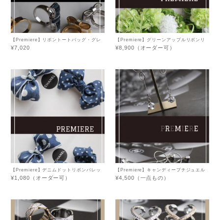
【Premiere】リボントートバッグ・グレ
【Premiere】グリーンアップルリボンリ
ー
ース
¥7,020
¥8,900（オーダー可）
【Premiere】デニムドットリボンバレッ
【Premiere】キャンディープチジュエル
タ★
イヤリング
¥1,080（オーダー可）
¥4,500（一点もの）