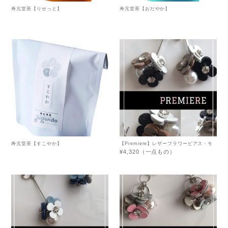
寿元堂茶【りせっと】
寿元堂茶【おだやか】
寿元堂茶【すこやか】
【Premiere】レザーフラワーピアス・モ
カ系
¥4,320（一点もの）