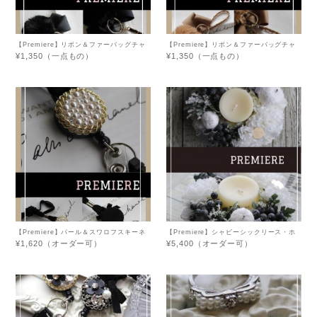
【Premiere】リボン＆ファーバッグチャ
【Premiere】リボン＆ファーバッグチャ
ーム・ブラック
ーム・キャメル
¥1,350（一点もの）
¥1,350（一点もの）
【Premiere】パール＆スワロフスキーネ
【Premiere】シャビーシックリース・ホ
ックストラップ（ゴールド×ホワイト）
ワイト
¥1,620（オーダー可）
¥5,400（オーダー可）