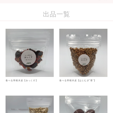
出品一覧
食べる草根木皮【みっくす】
食べる草根木皮【はとむぎ“香”】