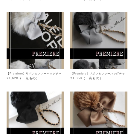
【Premiere】リボン＆ファーバッグチャ
【Premiere】リボン＆ファーバッグチャ
ーム・ホワイト×グレーリボン
ーム・グレー
¥1,620（一点もの）
¥1,350（一点もの）