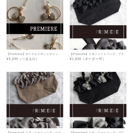
【Premiere】サークルリボンイヤリン
【Premiere】リボントートバッグ・ブラ
グ・スワロフスキー
ック
¥3,240（一点もの）
¥1,836（オーダー可）
【Premiere】リボントートバッグ・ベー
【Premiere】リボントートバッグ・ブラ